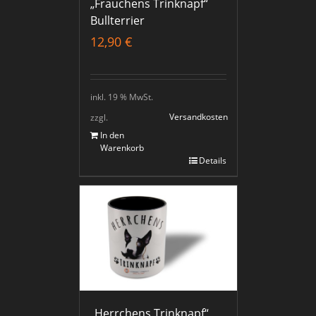
„Frauchens Trinknapf“
Bullterrier
12,90
€
inkl. 19 % MwSt.
Versandkosten
zzgl.
In den
Warenkorb
Details
„Herrchens Trinknapf“