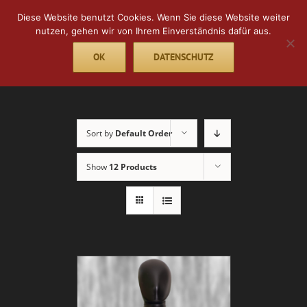
Skip
Diese Website benutzt Cookies. Wenn Sie diese Website weiter
to
nutzen, gehen wir von Ihrem Einverständnis dafür aus.
content
OK
DATENSCHUTZ
Go to...
Sort by
Default Order
Show
12 Products