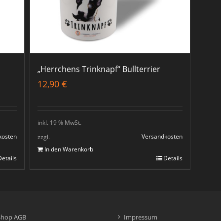
„Herrchens Trinknapf“ Bullterrier
12,90
€
inkl. 19 % MwSt.
kosten
Versandkosten
zzgl.
In den Warenkorb
Details
Details
Shop AGB
Impressum