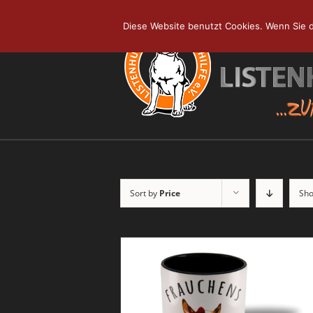
Skip
to
Diese Website benutzt Cookies. Wenn Sie d
content
Sort by
Price
Sh