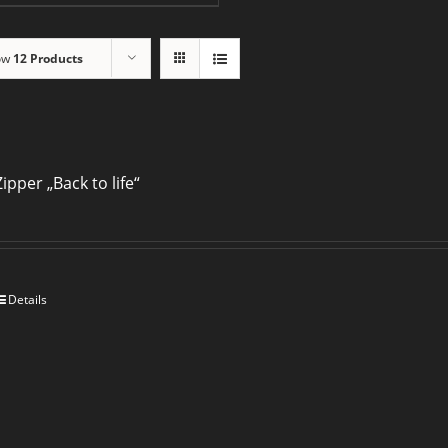
ow
12 Products
Zipper „Back to life“
Details