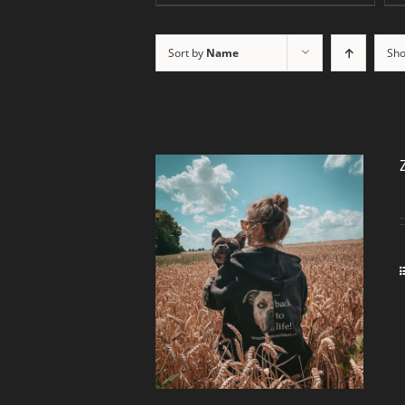
Sort by
Name
Sh