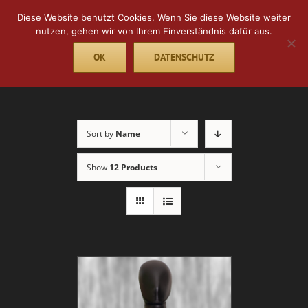
Skip
Diese Website benutzt Cookies. Wenn Sie diese Website weiter
to
nutzen, gehen wir von Ihrem Einverständnis dafür aus.
content
OK
DATENSCHUTZ
Go to...
Sort by
Name
Show
12 Products