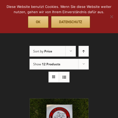
Skip
Diese Website benutzt Cookies. Wenn Sie diese Website weiter
to
nutzen, gehen wir von Ihrem Einverständnis dafür aus.
content
OK
DATENSCHUTZ
Go to...
Sort by
Price
Show
12 Products