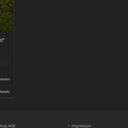
e!“
kosten
Details
Shop AGB
Impressum