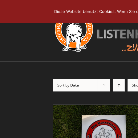
Skip
to
Diese Website benutzt Cookies. Wenn Sie d
content
Sort by
Date
Sh