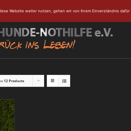
iese Website weiter nutzen, gehen wir von Ihrem Einverständnis dafür 
ow
12 Products